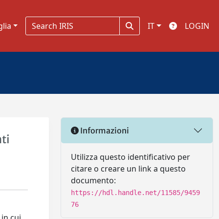
glia
IT
LOGIN
Informazioni
ti
Utilizza questo identificativo per
citare o creare un link a questo
documento:
https://hdl.handle.net/11585/9459
76
 in cui