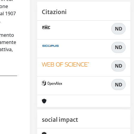
ione
Citazioni
dal 1907
,
ND
rumento
idamente
ND
attiva,
ND
ND
social impact