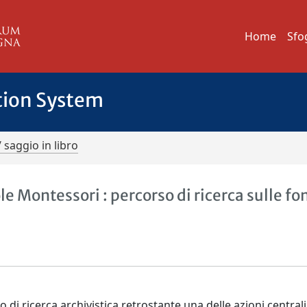
Home
Sfo
tion System
/ saggio in libro
e Montessori : percorso di ricerca sulle fon
o di ricerca archivistica retrostante una delle azioni centrali