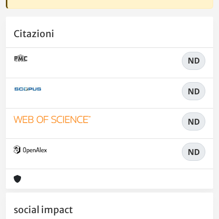
Citazioni
ND
ND
ND
ND
social impact