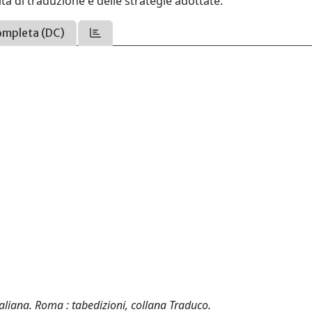
oltà di traduzione e delle strategie adottate.
ompleta (DC)
taliana. Roma : tabedizioni, collana Traduco.