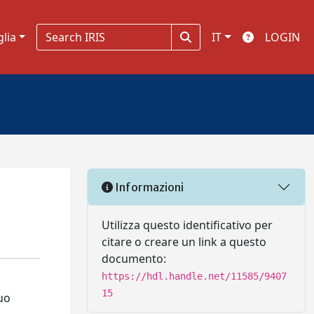
glia
IT
LOGIN
Informazioni
Utilizza questo identificativo per
citare o creare un link a questo
documento:
https://hdl.handle.net/11585/9407
15
suo