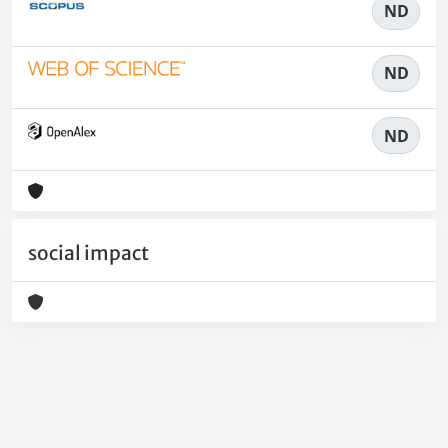
ND
ND
ND
social impact