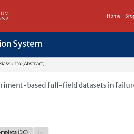
Home
Sfo
tion System
Riassunto (Abstract)
iment-based full-field datasets in failur
ompleta (DC)