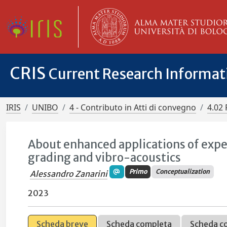
CRIS
Current Research Informa
IRIS
UNIBO
4 - Contributo in Atti di convegno
4.02 
About enhanced applications of exper
grading and vibro-acoustics
Primo
Conceptualization
Alessandro Zanarini
2023
Scheda breve
Scheda completa
Scheda c