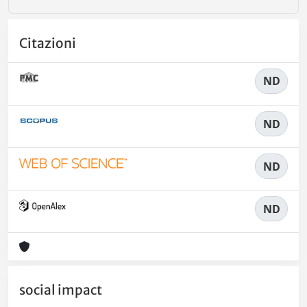
Citazioni
ND
ND
ND
ND
social impact