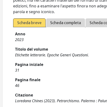
poetici, ma nei caratteri materiali dei formati di sta
edizioni, fino a esaminare l'aspetto finora non ad
parola e segno iconico.
Scheda breve
Scheda completa
Scheda c
Anno
2023
Titolo del volume
Etichette letterarie. Epoche Generi Questioni.
Pagina iniziale
31
Pagina finale
46
Citazione
Loredana Chines (2023). Petrarchismo. Palermo : Palu