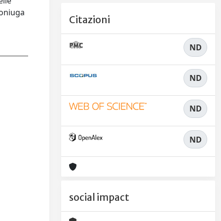
elle
coniuga
Citazioni
ND
ND
ND
ND
social impact