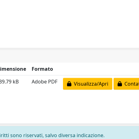
imensione
Formato
39.79 kB
Adobe PDF
Visualizza/Apri
Contat
ritti sono riservati, salvo diversa indicazione.