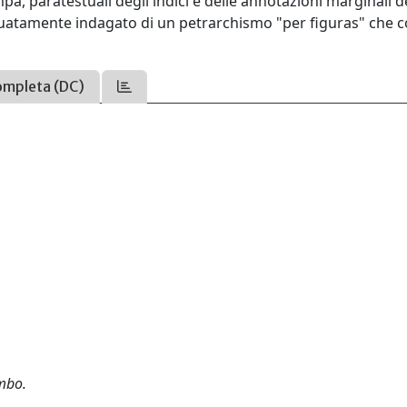
mpa, paratestuali degli indici e delle annotazioni marginali d
eguatamente indagato di un petrarchismo "per figuras" che 
ompleta (DC)
mbo.