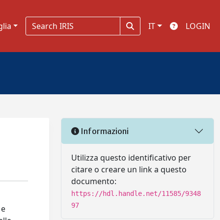
glia
IT
LOGIN
Informazioni
Utilizza questo identificativo per
citare o creare un link a questo
documento:
https://hdl.handle.net/11585/9348
97
 e