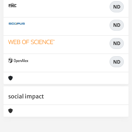
ND
ND
ND
ND
social impact