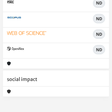
ND
ND
ND
ND
social impact