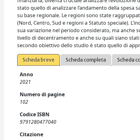
finanziaria, diventa cruciale analizzare l’evoluzione 
stato quello di analizzare l’andamento della spesa s
su base regionale. Le regioni sono state raggruppa
(Nord, Centro, Sud e regioni a Statuto speciale). L’i
sua variazione nel periodo considerato, ma anche su 
livello di decentramento e anche su quali siano sta
secondo obiettivo dello studio è stato quello di approf
Scheda breve
Scheda completa
Scheda c
Anno
2021
Numero di pagine
102
Codice ISBN
9791280477040
Citazione