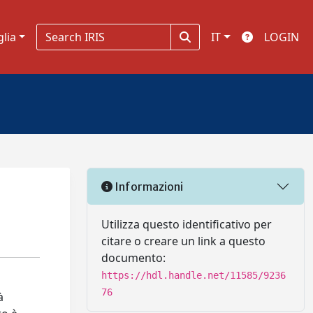
glia
IT
LOGIN
Informazioni
Utilizza questo identificativo per
citare o creare un link a questo
documento:
https://hdl.handle.net/11585/9236
76
à