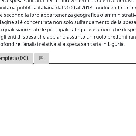
della spesa sanitaria nell’ultimo ventennio.Obiettivo del lavo
anitaria pubblica italiana dal 2000 al 2018 conducendo un’i
te secondo la loro appartenenza geografica o amministrati
ndagine si è concentrata non solo sull’andamento della spesa
quali siano state le principali categorie economiche di spe
ti gli enti di spesa che abbiano assunto un ruolo predomina
ondire l’analisi relativa alla spesa sanitaria in Liguria.
ompleta (DC)