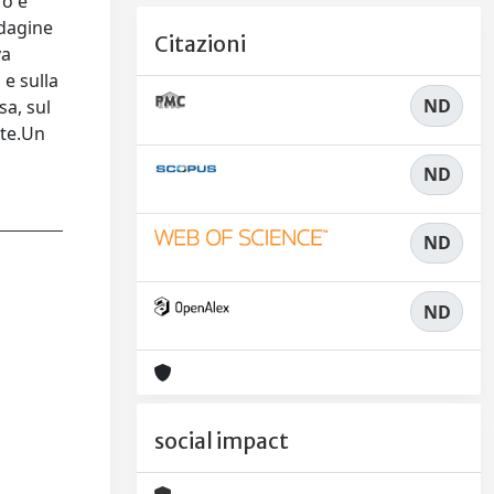
ro è
ndagine
Citazioni
va
 e sulla
ND
sa, sul
nte.Un
ND
ND
ND
social impact