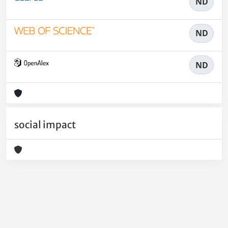
ND
ND
ND
social impact