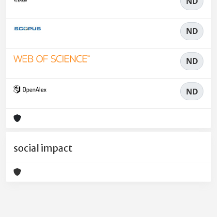
ND
ND
ND
ND
social impact