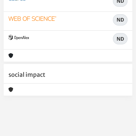
ND
ND
ND
social impact