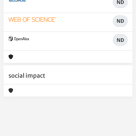
ND
ND
ND
social impact