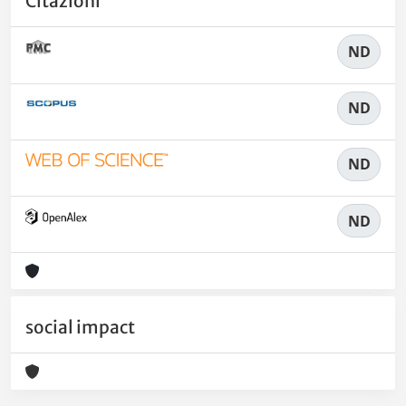
Citazioni
ND
ND
ND
ND
social impact