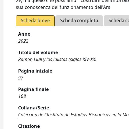
XV, ma quello che possiamo ricostruire della sua bibl
sua conoscenza del funzionamento dell'Ars
Scheda breve
Scheda completa
Scheda c
Anno
2022
Titolo del volume
Ramon Llull y los lulistas (siglos XIV-XX)
Pagina iniziale
97
Pagina finale
108
Collana/Serie
Coleccion de l'Instituto de Estudios Hispanicos en la 
Citazione