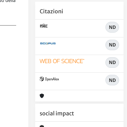
do della
Citazioni
ND
ND
ND
ND
social impact