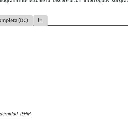
iografia intellettuale fa nascere alcuni interrogativi sul gra
ompleta (DC)
Modernidad. IEHM