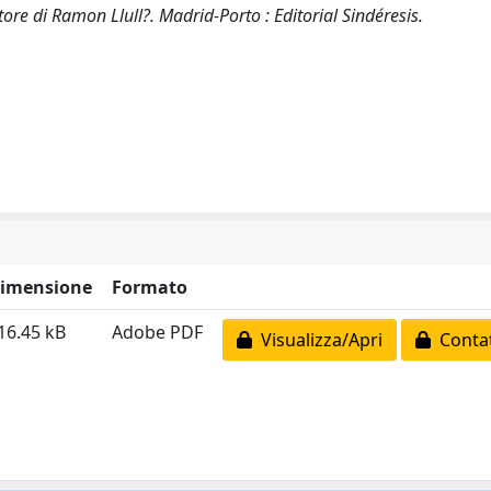
re di Ramon Llull?. Madrid-Porto : Editorial Sindéresis.
imensione
Formato
16.45 kB
Adobe PDF
Visualizza/Apri
Contat