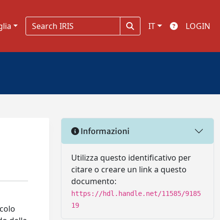
glia
IT
LOGIN
Informazioni
Utilizza questo identificativo per
citare o creare un link a questo
documento:
https://hdl.handle.net/11585/9185
19
ecolo