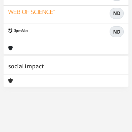
ND
ND
social impact