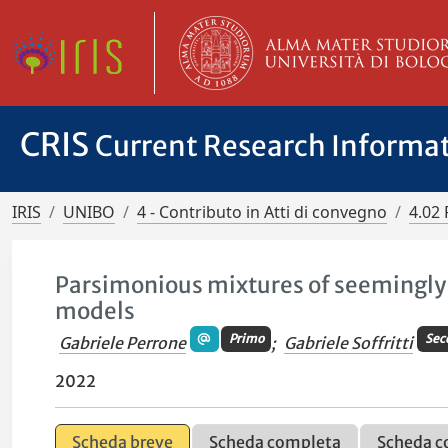
CRIS
Current Research Informa
IRIS
UNIBO
4 - Contributo in Atti di convegno
4.02 
Parsimonious mixtures of seemingly
models
Primo
Sec
Gabriele Perrone
;
Gabriele Soffritti
2022
Scheda breve
Scheda completa
Scheda c