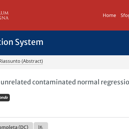
Home
Sfo
tion System
Riassunto (Abstract)
 unrelated contaminated normal regressi
ondo
ompleta (DC)