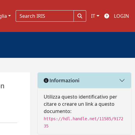
glia
IT
LOGIN
Informazioni
on
Utilizza questo identificativo per
citare o creare un link a questo
documento:
https://hdl.handle.net/11585/9172
35