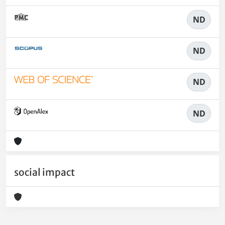
ND
ND
ND
ND
social impact