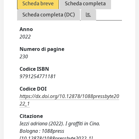
Scheda breve
Scheda completa
Scheda completa (DC)
Anno
2022
Numero di pagine
230
Codice ISBN
9791254771181
Codice DOI
https://dx.doi.org/10.12878/1088pressbyte20
22_1
Citazione
Iezzi adriana (2022). I graffiti in Cina.
Bologna : 1088press
[10.12878/1088pressbyte2022_1].