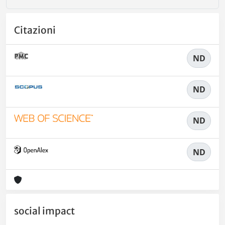
Citazioni
ND
ND
ND
ND
social impact