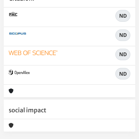
ND
ND
ND
ND
social impact