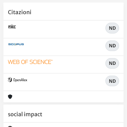
Citazioni
ND
ND
ND
ND
social impact