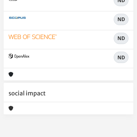
ND
ND
ND
ND
social impact