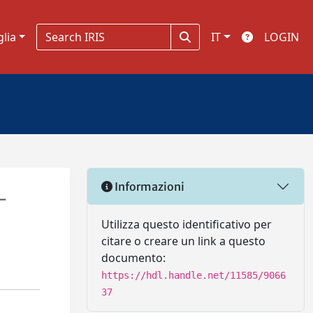
glia
IT
LOGIN
Informazioni
-
Utilizza questo identificativo per
citare o creare un link a questo
documento:
https://hdl.handle.net/11585/9066
37