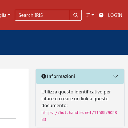
glia
IT
LOGIN
Informazioni
:
Utilizza questo identificativo per
citare o creare un link a questo
documento:
https://hdl.handle.net/11585/9058
83