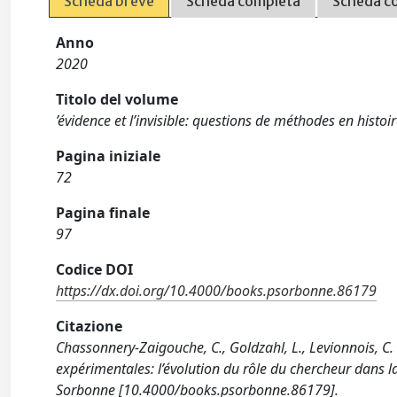
Scheda breve
Scheda completa
Scheda c
Anno
2020
Titolo del volume
’évidence et l’invisible: questions de méthodes en histo
Pagina iniziale
72
Pagina finale
97
Codice DOI
https://dx.doi.org/10.4000/books.psorbonne.86179
Citazione
Chassonnery-Zaigouche, C., Goldzahl, L., Levionnois, C.
expérimentales: l’évolution du rôle du chercheur dans la 
Sorbonne [10.4000/books.psorbonne.86179].