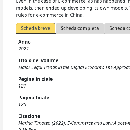
Even in the case of E-commerce, as has happened in 
models, then ended up developing its own models. T
rules for e-commerce in China.
Scheda breve
Scheda completa
Scheda c
Anno
2022
Titolo del volume
Major Legal Trends in the Digital Economy. The Approac
Pagina iniziale
121
Pagina finale
126
Citazione
Marina Timoteo (2022). E-Commerce and Law: A post-mo