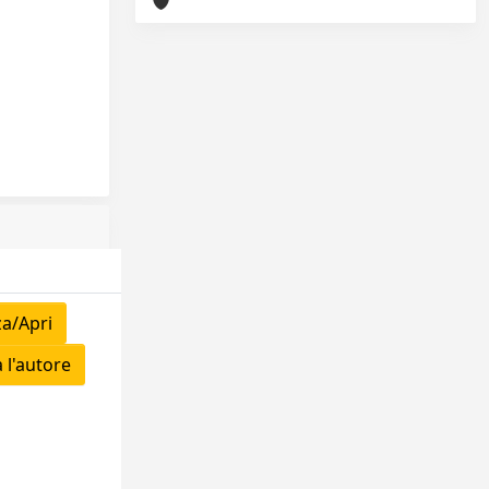
za/Apri
 l'autore