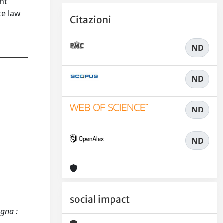
ant
te law
Citazioni
ND
ND
ND
ND
social impact
gna :