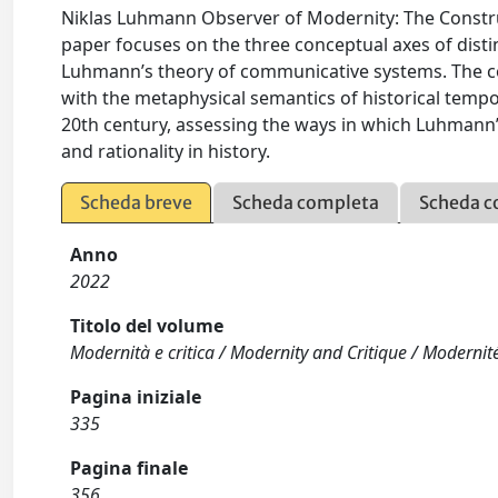
Niklas Luhmann Observer of Modernity: The Constru
paper focuses on the three conceptual axes of disti
Luhmann’s theory of communicative systems. The c
with the metaphysical semantics of historical tempora
20th century, assessing the ways in which Luhmann’
and rationality in history.
Scheda breve
Scheda completa
Scheda c
Anno
2022
Titolo del volume
Modernità e critica / Modernity and Critique / Modernité
Pagina iniziale
335
Pagina finale
356