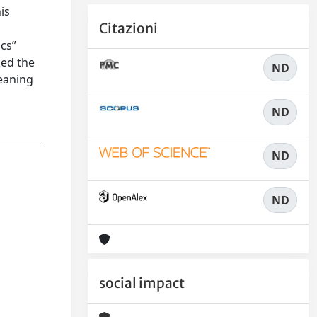
is
Citazioni
cs”
ked the
ND
meaning
ND
ND
ND
social impact