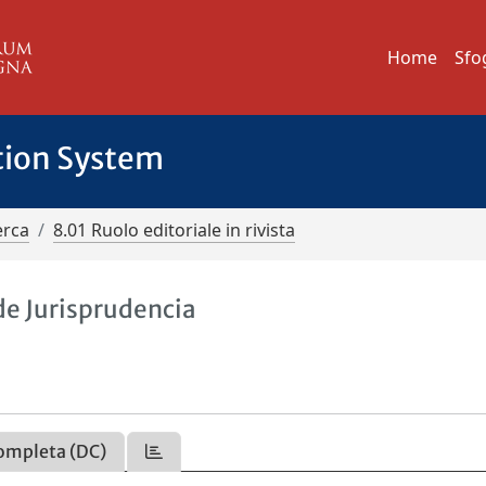
Home
Sfo
tion System
erca
8.01 Ruolo editoriale in rivista
de Jurisprudencia
ompleta (DC)