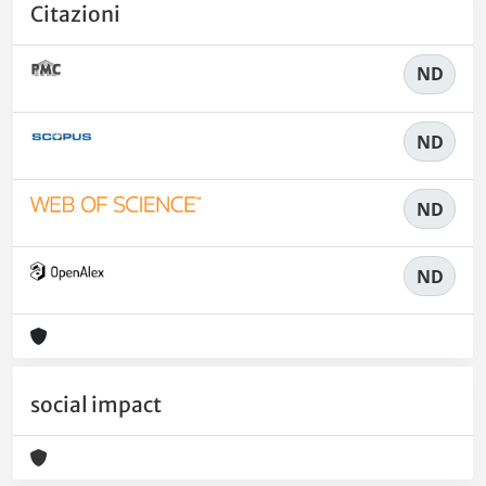
Citazioni
ND
ND
ND
ND
social impact