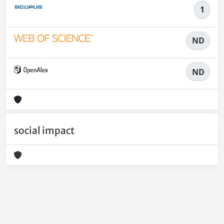
1
ND
ND
social impact