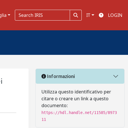
glia
IT
LOGIN
Informazioni
i
Utilizza questo identificativo per
citare o creare un link a questo
documento:
https://hdl.handle.net/11585/8973
11