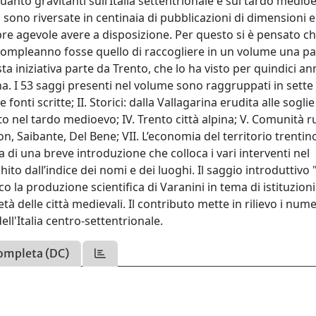
quanto gravitanti sull’Italia settentrionale e sul tardo medio
si sono riversate in centinaia di pubblicazioni di dimensioni e
pre agevole avere a disposizione. Per questo si è pensato che
compleanno fosse quello di raccogliere in un volume una pa
a iniziativa parte da Trento, che lo ha visto per quindici an
na. I 53 saggi presenti nel volume sono raggruppati in sette
fonti scritte; II. Storici: dalla Vallagarina erudita alle soglie
ento nel tardo medioevo; IV. Trento città alpina; V. Comunità ru
on, Saibante, Del Bene; VII. L’economia del territorio trentin
 di una breve introduzione che colloca i vari interventi nel
chito dall’indice dei nomi e dei luoghi. Il saggio introduttivo
co la produzione scientifica di Varanini in tema di istituzioni
tà delle città medievali. Il contributo mette in rilievo i num
ll'Italia centro-settentrionale.
ompleta (DC)