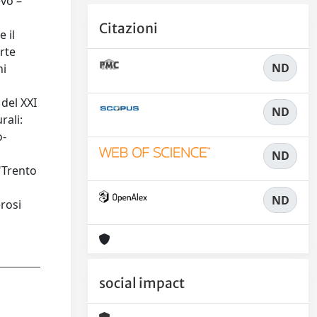
evo –
Citazioni
 il
rte
ND
ni
 del XXI
ND
rali:
o-
ND
 "Trento
ND
erosi
social impact