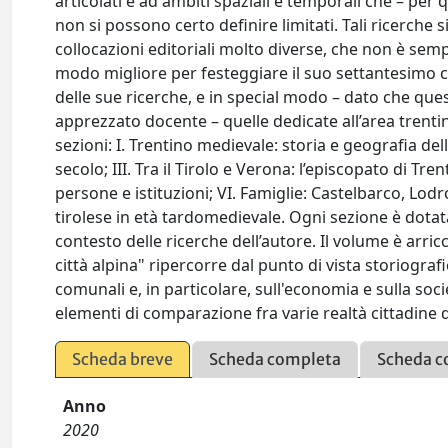
articolati e ad ambiti spaziali e temporali che – per 
non si possono certo definire limitati. Tali ricerche 
collocazioni editoriali molto diverse, che non è sem
modo migliore per festeggiare il suo settantesimo 
delle sue ricerche, e in special modo – dato che quest
apprezzato docente – quelle dedicate all’area trenti
sezioni: I. Trentino medievale: storia e geografia delle 
secolo; III. Tra il Tirolo e Verona: l’episcopato di Tr
persone e istituzioni; VI. Famiglie: Castelbarco, Lodr
tirolese in età tardomedievale. Ogni sezione è dotata
contesto delle ricerche dell’autore. Il volume è arric
città alpina" ripercorre dal punto di vista storiografi
comunali e, in particolare, sull'economia e sulla socie
elementi di comparazione fra varie realtà cittadine de
Scheda breve
Scheda completa
Scheda c
Anno
2020