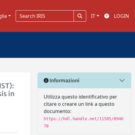
glia
IT
LOGIN
Informazioni
IST):
is in
Utilizza questo identificativo per
citare o creare un link a questo
documento:
https://hdl.handle.net/11585/8940
78