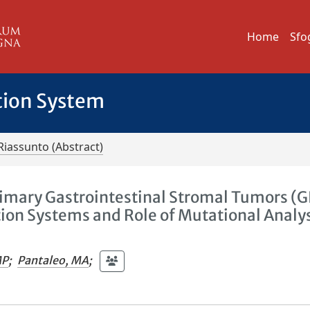
Home
Sfo
tion System
Riassunto (Abstract)
rimary Gastrointestinal Stromal Tumors (G
ion Systems and Role of Mutational Analys
MP
;
Pantaleo, MA
;