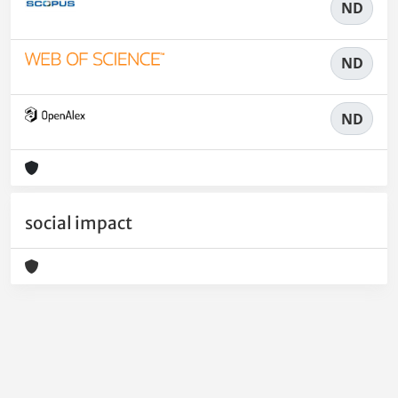
ND
ND
ND
social impact