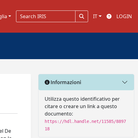
glia
IT
LOGIN
Informazioni
Utilizza questo identificativo per
citare o creare un link a questo
documento:
https://hdl.handle.net/11585/8897
18
el De