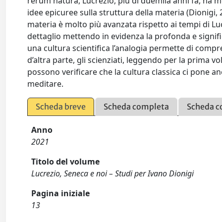
rerum natura, Lucrezio, più di duemila anni fa, ha m
idee epicuree sulla struttura della materia (Dionigi,
materia è molto più avanzata rispetto ai tempi di L
dettaglio mettendo in evidenza la profonda e significa
una cultura scientifica l’analogia permette di comp
d’altra parte, gli scienziati, leggendo per la prima v
possono verificare che la cultura classica ci pone
meditare.
Scheda breve
Scheda completa
Scheda c
Anno
2021
Titolo del volume
Lucrezio, Seneca e noi – Studi per Ivano Dionigi
Pagina iniziale
13