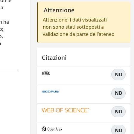
con le
la
Attenzione
e
Attenzione! I dati visualizzati
on ha
non sono stati sottoposti a
o;
validazione da parte dell'ateneo
o,
o
Citazioni
ND
ND
ND
ND