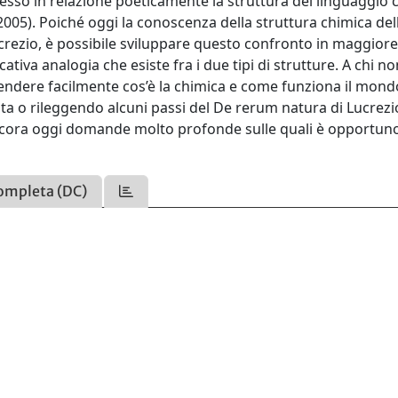
esso in relazione poeticamente la struttura del linguaggio 
 2005). Poiché oggi la conoscenza della struttura chimica del
ucrezio, è possibile sviluppare questo confronto in maggior
tiva analogia che esiste fra i due tipi di strutture. A chi n
rendere facilmente cos’è la chimica e come funziona il mond
olta o rileggendo alcuni passi del De rerum natura di Lucrezi
 ancora oggi domande molto profonde sulle quali è opportun
ompleta (DC)