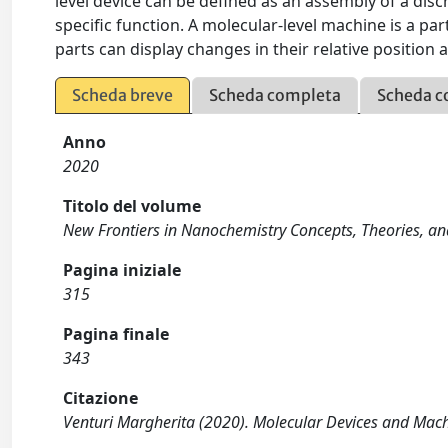
level device can be defined as an assembly of a di
specific function. A molecular-level machine is a pa
parts can display changes in their relative position a
Scheda breve
Scheda completa
Scheda c
Anno
2020
Titolo del volume
New Frontiers in Nanochemistry Concepts, Theories, an
Pagina iniziale
315
Pagina finale
343
Citazione
Venturi Margherita (2020). Molecular Devices and Mach