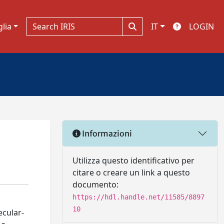
glia
IT
LOGIN
Informazioni
Utilizza questo identificativo per
citare o creare un link a questo
documento:
https://hdl.handle.net/11585/8897
10
ecular-