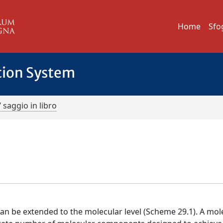
Home
Sfo
tion System
/ saggio in libro
n be extended to the molecular level (Scheme 29.1). A mol