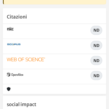
Citazioni
ND
ND
ND
ND
social impact