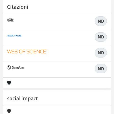
Citazioni
ND
ND
ND
ND
social impact