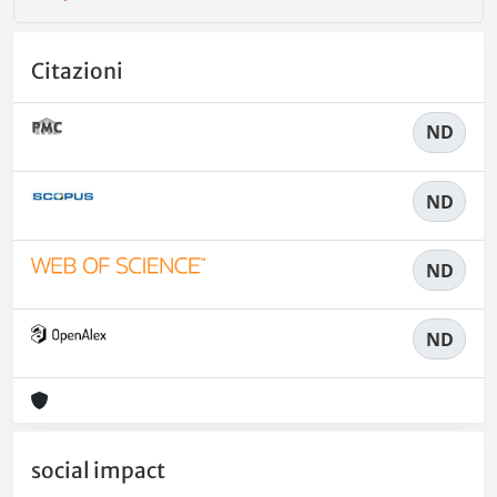
Citazioni
ND
ND
ND
ND
social impact