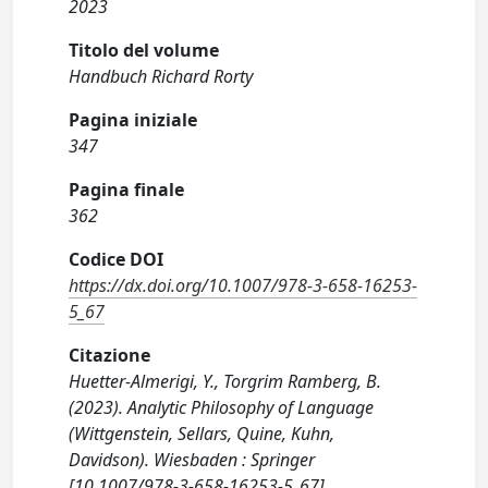
2023
Titolo del volume
Handbuch Richard Rorty
Pagina iniziale
347
Pagina finale
362
Codice DOI
https://dx.doi.org/10.1007/978-3-658-16253-
5_67
Citazione
Huetter-Almerigi, Y., Torgrim Ramberg, B.
(2023). Analytic Philosophy of Language
(Wittgenstein, Sellars, Quine, Kuhn,
Davidson). Wiesbaden : Springer
[10.1007/978-3-658-16253-5_67].