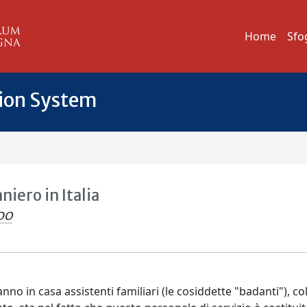
Home
Sfo
tion System
niero in Italia
DO
nno in casa assistenti familiari (le cosiddette "badanti"), col