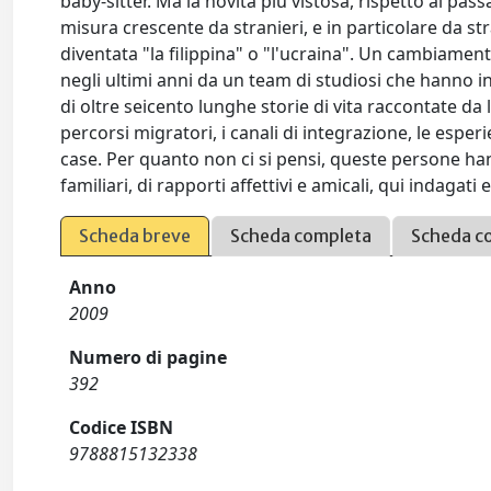
baby-sitter. Ma la novità più vistosa, rispetto al pass
misura crescente da stranieri, e in particolare da s
diventata "la filippina" o "l'ucraina". Un cambiame
negli ultimi anni da un team di studiosi che hanno in
di oltre seicento lunghe storie di vita raccontate da 
percorsi migratori, i canali di integrazione, le esper
case. Per quanto non ci si pensi, queste persone ha
familiari, di rapporti affettivi e amicali, qui indagati e 
Scheda breve
Scheda completa
Scheda c
Anno
2009
Numero di pagine
392
Codice ISBN
9788815132338