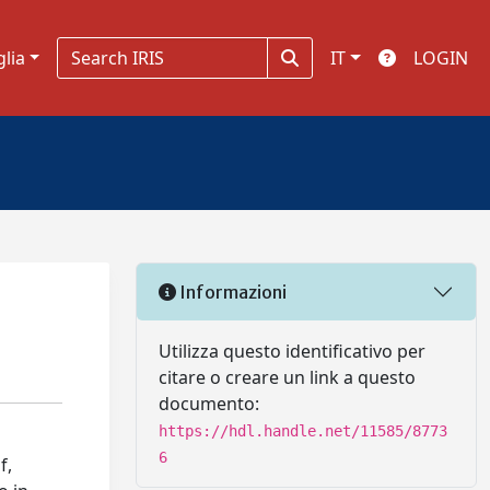
glia
IT
LOGIN
Informazioni
Utilizza questo identificativo per
citare o creare un link a questo
documento:
https://hdl.handle.net/11585/8773
6
f,