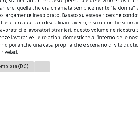
ato, sta nel fatto che questo personale di servizio è costituit
traniere: quella che era chiamata semplicemente "la donna" 
nto largamente inesplorato. Basato su estese ricerche condo
trecciato approcci disciplinari diversi, e su un ricchissimo a
lavoratrici e lavoratori stranieri, questo volume ne ricostruis
ienze lavorative, le relazioni domestiche all'interno delle nos
nno poi anche una casa propria che è scenario di vite quoti
rivelati.
ompleta (DC)