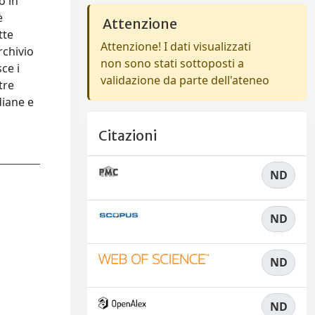
o in
è
Attenzione
tte
Attenzione! I dati visualizzati
rchivio
non sono stati sottoposti a
ce i
validazione da parte dell'ateneo
tre
diane e
Citazioni
ND
ND
ND
ND