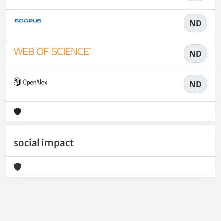
ND
ND
ND
social impact