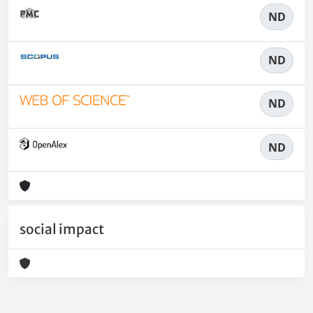
ND
ND
ND
ND
social impact