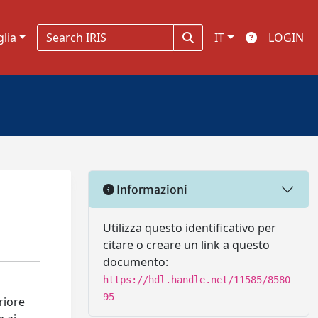
glia
IT
LOGIN
Informazioni
Utilizza questo identificativo per
citare o creare un link a questo
documento:
https://hdl.handle.net/11585/8580
95
riore