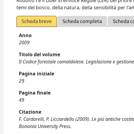
Rodolfo I e il Liber Eremitice Regule (LER) del priore 
temi del bosco, della natura, della sensibilità per l'
Scheda breve
Scheda completa
Scheda c
Anno
2009
Titolo del volume
Il Codice forestale camaldolese. Legislazione e gestio
Pagina iniziale
29
Pagina finale
49
Citazione
F. Cardarelli, P. Licciardello (2009). Le più antiche co
Bononia University Press.