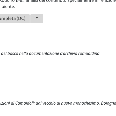
Rodolfo II-III, analisi del contenuto specialmente in relazion
ambiente.
ompleta (DC)
ne del bosco nella documentazione d’archivio romualdina
stituzioni di Camaldoli: dal vecchio al nuovo monachesimo. Bologna