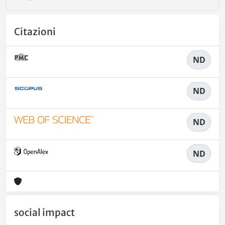
Citazioni
ND
ND
ND
ND
social impact