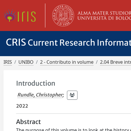
CRIS
Current Research Informa
IRIS
UNIBO
2 - Contributo in volume
2.04 Breve in
Introduction
Rundle, Christopher
;
2022
Abstract
The purpose of this volume is to look at the histor