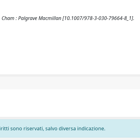
tion. Cham : Palgrave Macmillan [10.1007/978-3-030-79664-8_1].
ritti sono riservati, salvo diversa indicazione.