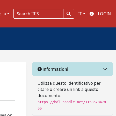
glia
IT
LOGIN
Informazioni
Utilizza questo identificativo per
citare o creare un link a questo
documento:
https://hdl.handle.net/11585/8478
66
ies on: