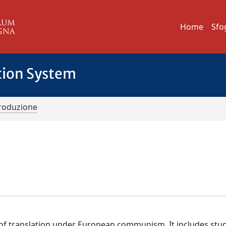
Home
Sfo
tion System
troduzione
y of translation under European communism. It includes stud