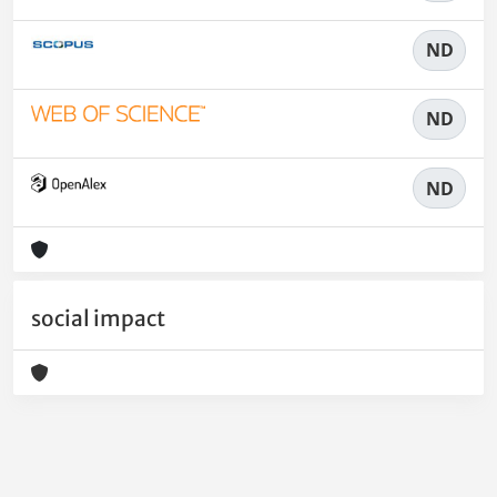
ND
ND
ND
social impact