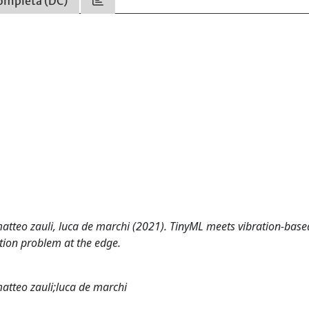
ompleta (DC)
atteo zauli, luca de marchi (2021). TinyML meets vibration-base
ation problem at the edge.
atteo zauli;luca de marchi