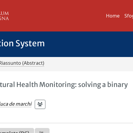
Home
Sfo
tion System
Riassunto (Abstract)
ural Health Monitoring: solving a binary
luca de marchi