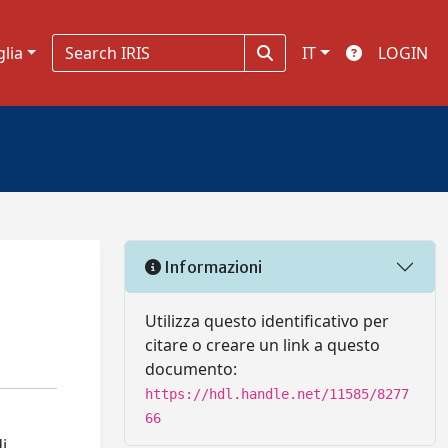
glia
IT
LOGIN
Informazioni
Utilizza questo identificativo per
citare o creare un link a questo
documento:
https://hdl.handle.net/11585/8277
66
i