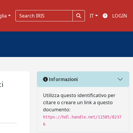
glia
IT
LOGIN
Informazioni
ti
Utilizza questo identificativo per
citare o creare un link a questo
documento:
https://hdl.handle.net/11585/8237
6