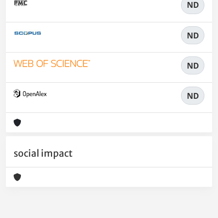
ND
ND
ND
ND
social impact